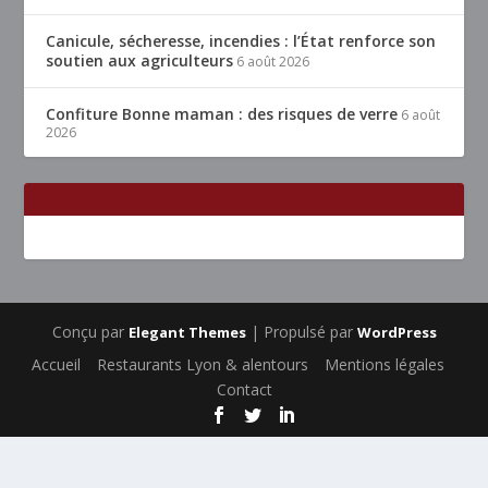
Canicule, sécheresse, incendies : l’État renforce son
soutien aux agriculteurs
6 août 2026
Confiture Bonne maman : des risques de verre
6 août
2026
Conçu par
| Propulsé par
Elegant Themes
WordPress
Accueil
Restaurants Lyon & alentours
Mentions légales
Contact