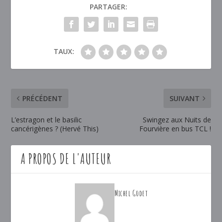
PARTAGER:
TAUX:
PRÉCÉDENT
SUIVANT
L’estragon et le basilic
Swingez aux Nuits de
cancérigènes ? (Hervé This)
Fourvière en bus TCL !
A PROPOS DE L'AUTEUR
Michel Godet