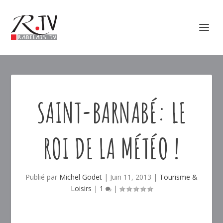
SAINT-BARNABÉ: LE
ROI DE LA MÉTÉO !
Publié par
Michel Godet
|
Juin 11, 2013
|
Tourisme &
Loisirs
|
1
|