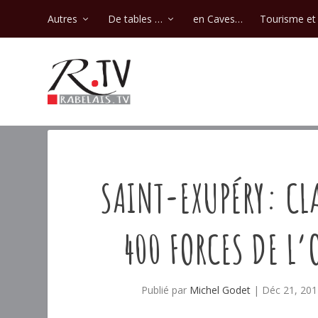
Autres
De tables …
en Caves…
Tourisme et 
SAINT-EXUPÉRY: CL
400 FORCES DE L’
Publié par
Michel Godet
|
Déc 21, 201