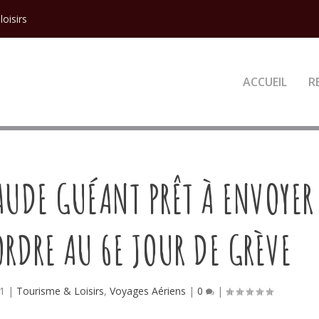
loisirs
ACCUEIL
R
AUDE GUÉANT PRÊT À ENVOYER
ORDRE AU 6E JOUR DE GRÈVE
1
|
Tourisme & Loisirs
,
Voyages Aériens
|
0
|