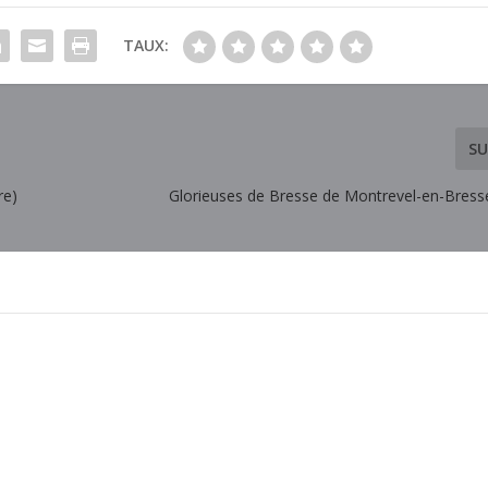
TAUX:
SU
re)
Glorieuses de Bresse de Montrevel-en-Bresse