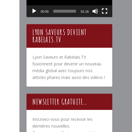
00:00
01:16
LYON SAVEURS DEVIENT
RABELAIS.TV
Lyon Saveurs et Rabelais.TV
fusionnent pour devenir un nouveau
média global avec toujours nos
articles phares mais aussi des vidéos !
NEWSLETTER GRATUITE…
Inscrivez-vous pour recevoir les
dernières nouvelles.