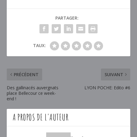
PARTAGER:
TAUX:
PRÉCÉDENT
SUIVANT
Des gallinacés auvergnats
LYON POCHE: Edito #6
place Bellecour ce week-
end !
A PROPOS DE L'AUTEUR