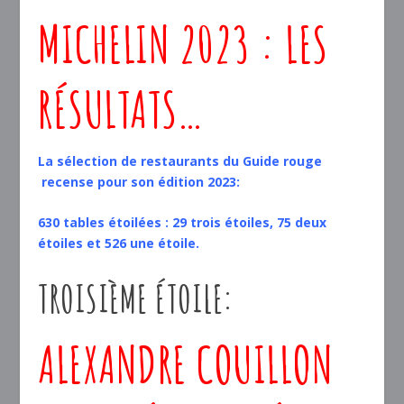
MICHELIN 2023 : LES
RÉSULTATS…
La sélection de restaurants du Guide rouge
recense
pour
son édition 2023:
630 tables étoilées : 29 trois étoiles, 75 deux
étoiles et 526 une étoile.
TROISIÈME ÉTOILE:
ALEXANDRE COUILLON