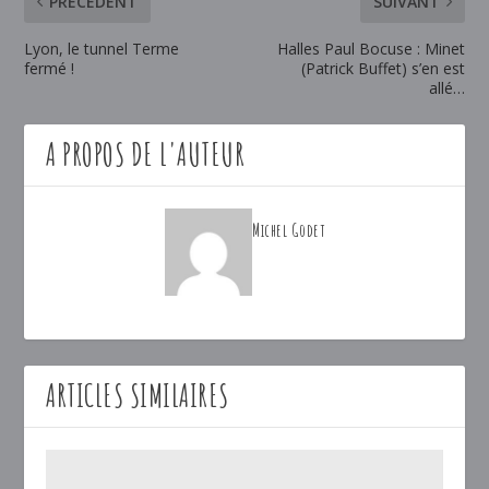
PRÉCÉDENT
SUIVANT
Lyon, le tunnel Terme
Halles Paul Bocuse : Minet
fermé !
(Patrick Buffet) s’en est
allé…
A PROPOS DE L'AUTEUR
Michel Godet
ARTICLES SIMILAIRES