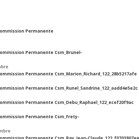
mbre
embre