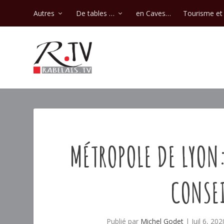
Autres
De tables …
en Caves…
Tourisme et 
MÉTROPOLE DE LYON:
CONSEI
Publié par
Michel Godet
|
Juil 6, 202