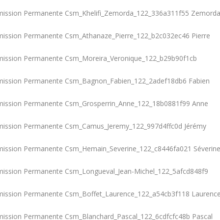
Zemord
Pierre
Fabien
Anne
Jérémy
Séverin
Laurenc
Pascal