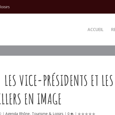
loisirs
ACCUEIL
R
 LES VICE-PRÉSIDENTS ET LES
LLERS EN IMAGE
0
|
Agenda Rhône
,
Tourisme & Loisirs
|
0
|