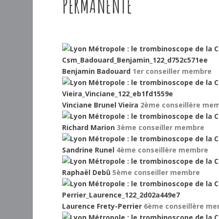
PERMANENTE
Benjamin Badouard
1er
conseiller membre
Vinciane Brunel Vieira
2ème
conseillère me
Richard Marion
3ème
conseiller membre
Sandrine Runel
4ème
conseillère membre
Raphaël Debû
5ème
conseiller membre
Laurence Frety-Perrier
6ème
conseillère m