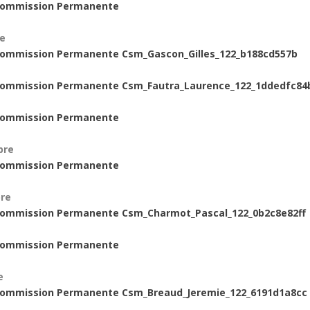
re
bre
bre
e