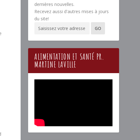
dernières nouvelles.
Recevez aussi d'autres mises à jours
du site!
e
ALIMENTATION ET SANTÉ PR.
MARTINE LAVILLE
d