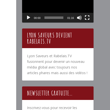
00:00
01:16
LYON SAVEURS DEVIENT
RABELAIS.TV
Lyon Saveurs et Rabelais.TV
fusionnent pour devenir un nouveau
média global avec toujours nos
articles phares mais aussi des vidéos !
NEWSLETTER GRATUITE…
Inscrivez-vous pour recevoir les