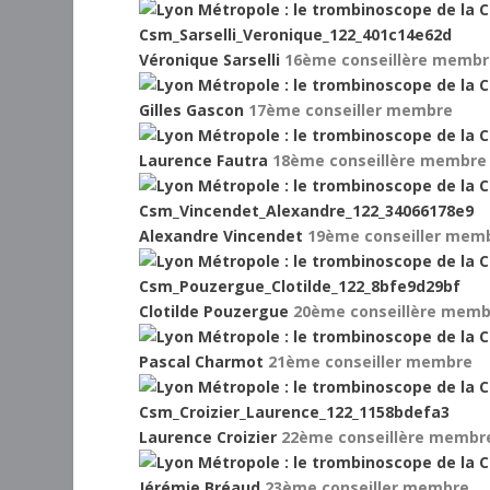
Véronique Sarselli
16ème
conseillère memb
Gilles Gascon
17ème
conseiller membre
Laurence Fautra
18ème
conseillère membre
Alexandre Vincendet
19ème
conseiller mem
Clotilde Pouzergue
20ème
conseillère mem
Pascal Charmot
21ème
conseiller membre
Laurence Croizier
22ème
conseillère membr
Jérémie Bréaud
23ème
conseiller membre