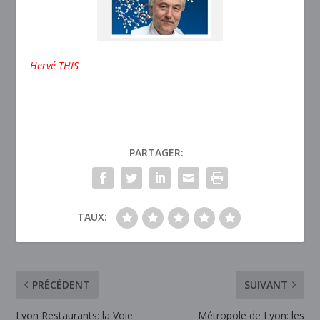
Hervé THIS
PARTAGER:
TAUX:
PRÉCÉDENT
SUIVANT
Lyon Restaurants: la Voie
Métropole de Lyon: les