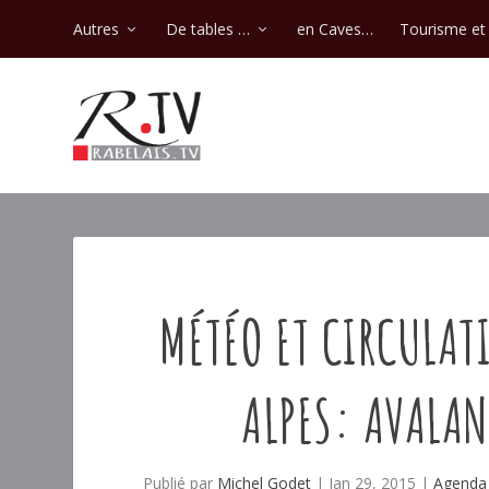
Autres
De tables …
en Caves…
Tourisme et 
MÉTÉO ET CIRCULAT
ALPES: AVALAN
Publié par
Michel Godet
|
Jan 29, 2015
|
Agenda 