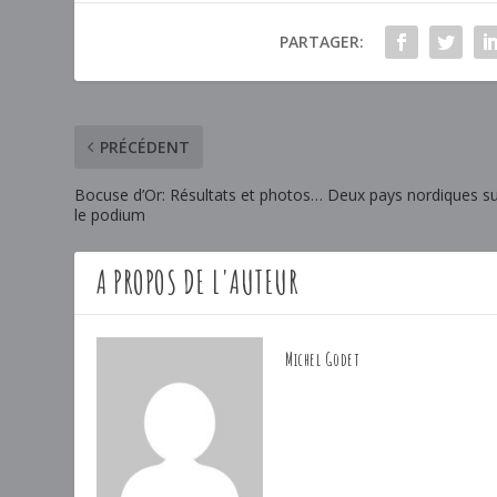
PARTAGER:
PRÉCÉDENT
Bocuse d’Or: Résultats et photos… Deux pays nordiques s
le podium
A PROPOS DE L'AUTEUR
Michel Godet