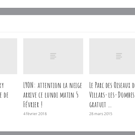
ry
LYON: attention la neige
Le Parc des Oiseaux d
e de
arrive ce lundi matin 5
Villars-les-Dombes
Février !
gratuit …
4 février 2018
28 mars 2015