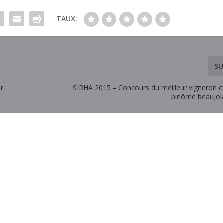
TAUX:
SU
ur
SIRHA 2015 – Concours du meilleur vigneron cu
binôme beaujola