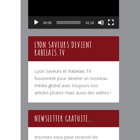
00:00
01:16
LYON SAVEURS DEVIENT
RABELAIS.TV
Lyon Saveurs et Rabelais.TV
fusionnent pour devenir un nouveau
média global avec toujours nos
articles phares mais aussi des vidéos !
NEWSLETTER GRATUITE…
Inscrivez-vous pour recevoir les