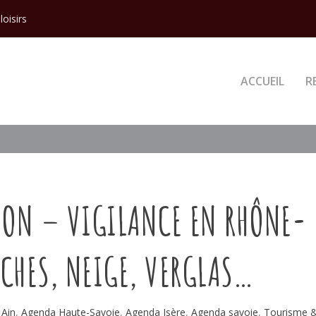
loisirs
ACCUEIL
R
ION – VIGILANCE EN RHÔNE-
CHES, NEIGE, VERGLAS…
Ain
,
Agenda Haute-Savoie
,
Agenda Isère
,
Agenda savoie
,
Tourisme 