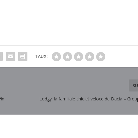
TAUX:
SU
in
Lodgy: la familiale chic et véloce de Dacia – Gro