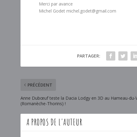
Merci par avance
Michel Godet michel.godet@gmail.com
PARTAGER:
PRÉCÉDENT
Anne Dubœuf teste la Dacia Lodgy en 3D au Hameau-du-V
(Romanèche-Thorins) !
A PROPOS DE L'AUTEUR