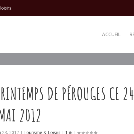
loisirs
ACCUEIL
R
RINTEMPS DE PÉROUGES CE 2
MAI 2012
i 23, 2012
|
Tourisme & Loisirs
|
1
|