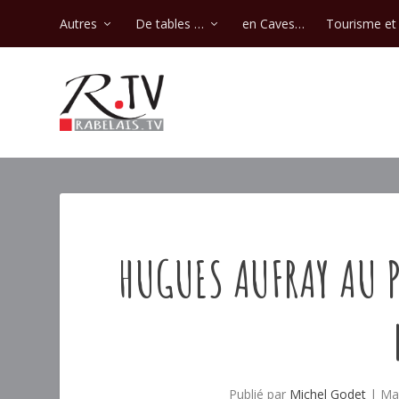
Autres
De tables …
en Caves…
Tourisme et 
HUGUES AUFRAY AU P
Publié par
Michel Godet
|
Ma