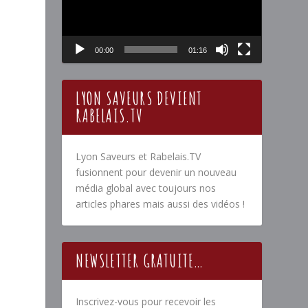
00:00
01:16
LYON SAVEURS DEVIENT
RABELAIS.TV
Lyon Saveurs et Rabelais.TV
fusionnent pour devenir un nouveau
média global avec toujours nos
articles phares mais aussi des vidéos !
NEWSLETTER GRATUITE…
Inscrivez-vous pour recevoir les