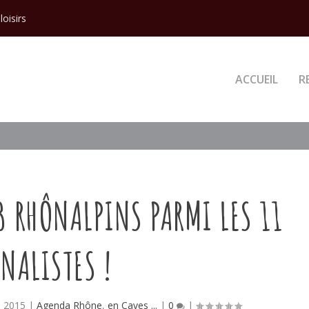
loisirs
ACCUEIL
R
3 RHÔNALPINS PARMI LES 11
INALISTES !
, 2015
|
Agenda Rhône
,
en Caves ...
|
0
|