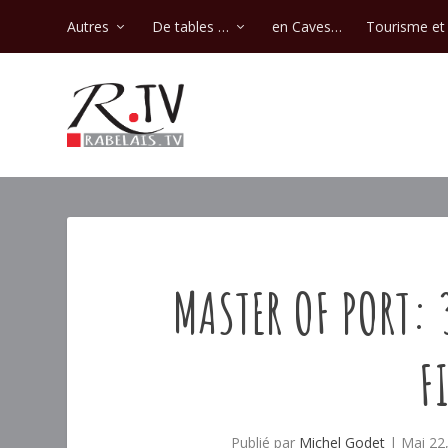
Autres
De tables …
en Caves…
Tourisme et 
MASTER OF PORT: 
F
Publié par
Michel Godet
|
Mai 22