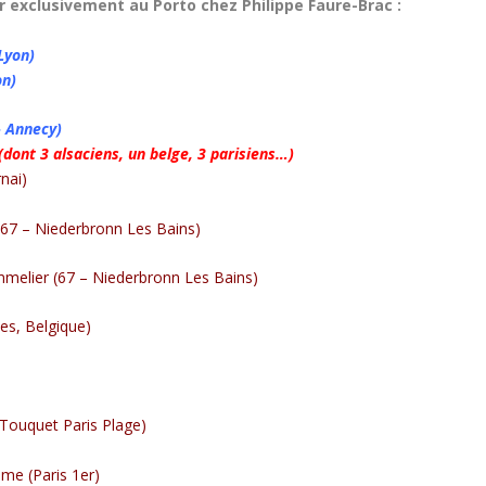
r exclusivement au Porto chez Philippe Faure-Brac :
Lyon)
on)
– Annecy)
(dont 3 alsaciens, un belge, 3 parisiens…)
nai)
7 – Niederbronn Les Bains)
elier (67 – Niederbronn Les Bains)
es, Belgique)
ouquet Paris Plage)
me (Paris 1
er
)