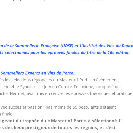
on de la Sommellerie Française (UDSF) et L’Institut des Vins du Dour
ats sélectionnés pour les épreuves finales
du titre de la 16
e
édition
 Sommeliers Experts en Vins de Porto.
lés les sélections régionales du Master of Port. Un événement
lerie et le Syndicat : le Jury du Comité Technique, composé de
ichel Hermet, avait mis en œuvre les épreuves théoriques et pratique
avec succès et passion : pas moins de 55 postulants s’étaient
finale.
 exigeant du trophée du « Master of Port » a sélectionné 11
s des lieux prestigieux de toutes les régions, et s’est