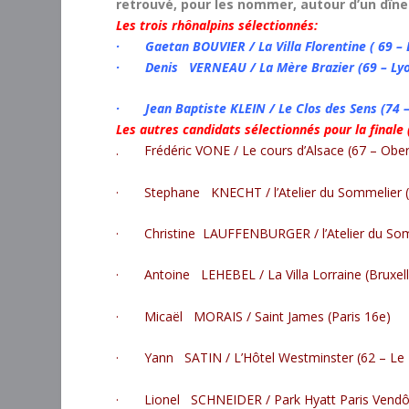
retrouvé, pour les nommer, autour d’un dîne
Les trois rhônalpins sélectionnés:
· Gaetan BOUVIER / La Villa Florentine ( 69 – 
· Denis VERNEAU / La Mère Brazier (69 – Ly
· Jean Baptiste KLEIN / Le Clos des Sens (74 
Les autres candidats sélectionnés pour la finale 
. Frédéric VONE / Le cours d’Alsace (67 – Ober
· Stephane KNECHT / l’Atelier du Sommelier (6
· Christine LAUFFENBURGER / l’Atelier du Somm
· Antoine LEHEBEL / La Villa Lorraine (Bruxell
· Micaël MORAIS / Saint James (Paris 16
e
)
· Yann SATIN / L’Hôtel Westminster (62 – Le T
· Lionel SCHNEIDER / Park Hyatt Paris Vendô