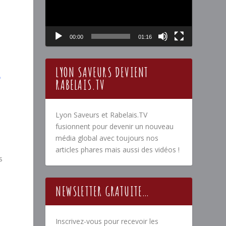
00:00
01:16
LYON SAVEURS DEVIENT
o
RABELAIS.TV
Lyon Saveurs et Rabelais.TV
fusionnent pour devenir un nouveau
média global avec toujours nos
articles phares mais aussi des vidéos !
s
NEWSLETTER GRATUITE…
Inscrivez-vous pour recevoir les