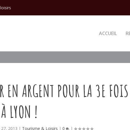
loisirs
ACCUEIL
R
R EN ARGENT POUR LA 3E FOIS
À LYON !
il 27, 2013
|
Tourisme & Loisirs
|
0
|