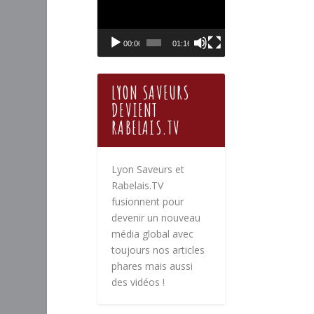
vidéo
00:00
01:16
LYON SAVEURS
DEVIENT
RABELAIS.TV
Lyon Saveurs et
Rabelais.TV
fusionnent pour
devenir un nouveau
média global avec
toujours nos articles
phares mais aussi
des vidéos !