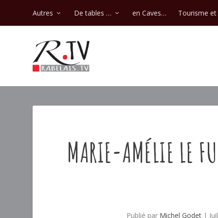
Autres
De tables …
en Caves…
Tourisme et 
MARIE-AMÉLIE LE FU
Publié par
Michel Godet
|
Ju