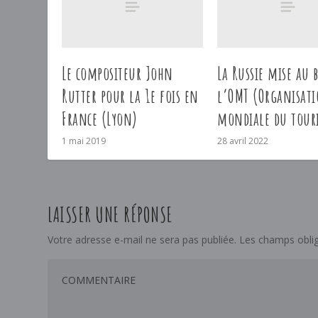
Le compositeur John
La Russie mise au 
Rutter pour la 1e fois en
l’OMT (Organisat
France (Lyon)
mondiale du tour
1 mai 2019
28 avril 2022
LAISSER UNE RÉPONSE
Votre adresse e-mail ne sera pas publiée.
Les champs oblig