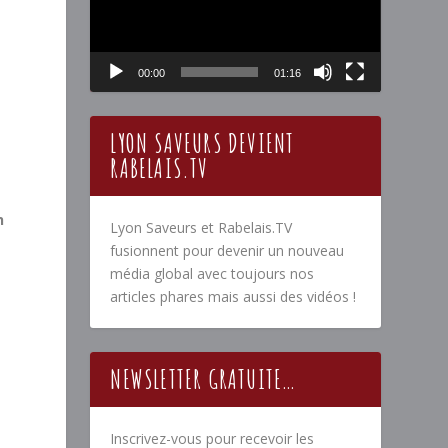
00:00
01:16
LYON SAVEURS DEVIENT
RABELAIS.TV
h
Lyon Saveurs et Rabelais.TV
fusionnent pour devenir un nouveau
média global avec toujours nos
articles phares mais aussi des vidéos !
NEWSLETTER GRATUITE…
Inscrivez-vous pour recevoir les