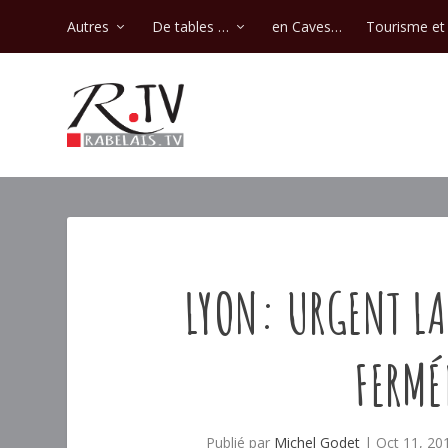
Autres
De tables …
en Caves…
Tourisme et 
LYON: URGENT LA
FERMÉ
Publié par
Michel Godet
|
Oct 11, 20