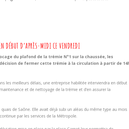
 EN DÉBUT D’APRÈS-MIDI CE VENDREDI
locage du plafond de la trémie N°1 sur la chaussée, les
décision de fermer cette trémie à la circulation à partir de 14
s les meilleurs délais, une entreprise habilitée interviendra en début
maintenance et de nettoyage de la trémie et d’en assurer la
es quais de Saône. Elle avait déjà subi un aléas du même type au mois
 continue par les services de la Métropole.
 déviation mise en place par la place Carnot leur permettra de