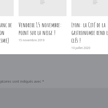
banc de
Vendredi 15 novembre:
Lyon: la Cité de la
ion
point sur la neige !
gastronomie rend l
isme)
clés !
15 novembre 2019
10 juillet 2020
atoires sont indiqués avec
*