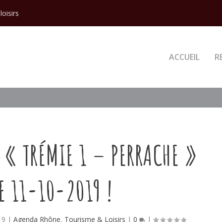
loisirs
ACCUEIL
R
 « TRÉMIE 1 – PERRACHE »
E 11-10-2019 !
19
|
Agenda Rhône
,
Tourisme & Loisirs
|
0
|