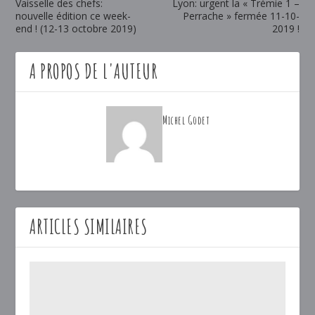
Vaisselle des chefs:
Lyon: urgent la « Trémie 1 –
nouvelle édition ce week-
Perrache » fermée 11-10-
end ! (12-13 octobre 2019)
2019 !
A PROPOS DE L'AUTEUR
Michel Godet
ARTICLES SIMILAIRES