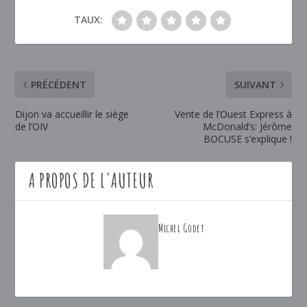
TAUX:
PRÉCÉDENT
SUIVANT
Dijon va accueillir le siège
Vente de l’Ouest Express à
de l’OIV
McDonald’s: Jérôme
BOCUSE s’explique !
A PROPOS DE L'AUTEUR
Michel Godet