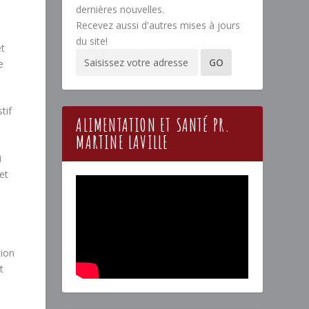
dernières nouvelles.
Recevez aussi d'autres mises à jours
du site!
et
e
tif
ALIMENTATION ET SANTÉ PR.
MARTINE LAVILLE
i
et
tion
t