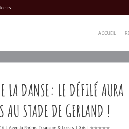
loisirs
ACCUEIL
R
E LA DANSE: LE DÉFILÉ AURA
S AU STADE DE GERLAND !
016
|
Agenda Rhône
,
Tourisme & Loisirs
|
0
|