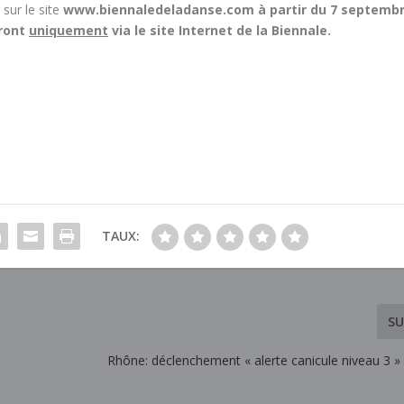
 sur le site
www.biennaledeladanse.com
à partir du 7 septembr
eront
uniquement
via le site Internet de la Biennale.
TAUX:
SU
Rhône: déclenchement « alerte canicule niveau 3 »