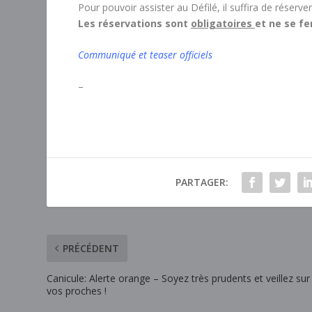
Pour pouvoir assister au Défilé, il suffira de réserver
Les réservations sont
obligatoires
et ne se f
Communiqué et teaser officiels
–
PARTAGER:
PRÉCÉDENT
Canicule: Alerte orange – Soyez très prudents et veillez sur
vos proches !