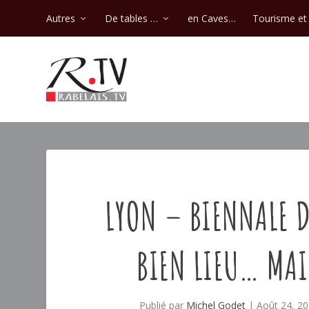
Autres
De tables …
en Caves…
Tourisme et 
LYON – BIENNALE D
BIEN LIEU… MAI
Publié par
Michel Godet
|
Août 24, 2