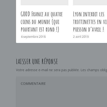
GOOD France au quatre
Lyon interdit les
coins du monde (qui
trottinettes en vi
pourtant est rond !)
poisson d’avril !
4 septembre 2018
2 avril 2019
LAISSER UNE RÉPONSE
Votre adresse e-mail ne sera pas publiée.
Les champs oblig