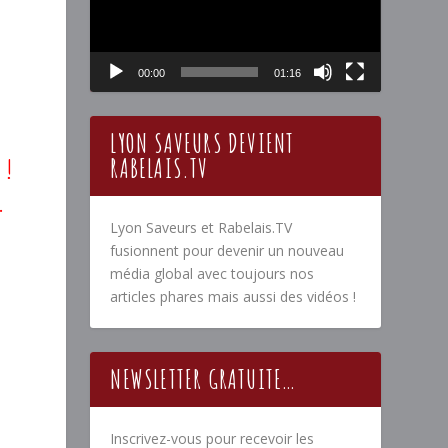
00:00
01:16
LYON SAVEURS DEVIENT
RABELAIS.TV
 !
.
Lyon Saveurs et Rabelais.TV
fusionnent pour devenir un nouveau
média global avec toujours nos
articles phares mais aussi des vidéos !
NEWSLETTER GRATUITE…
Inscrivez-vous pour recevoir les