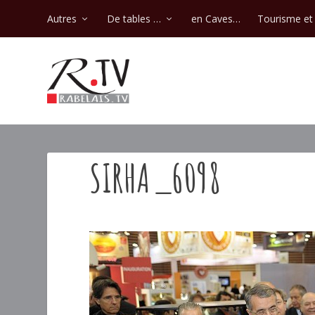
Autres
De tables …
en Caves…
Tourisme et 
SIRHA_6098