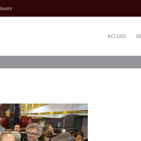
loisirs
ACCUEIL
R