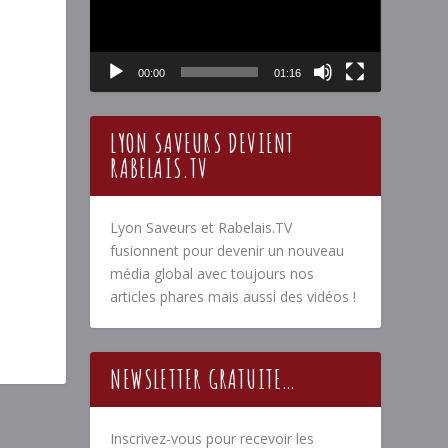
00:00
01:16
LYON SAVEURS DEVIENT
RABELAIS.TV
Lyon Saveurs et Rabelais.TV
fusionnent pour devenir un nouveau
média global avec toujours nos
articles phares mais aussi des vidéos !
NEWSLETTER GRATUITE…
Inscrivez-vous pour recevoir les