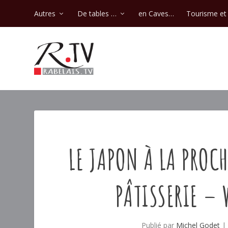
Autres
De tables …
en Caves…
Tourisme et 
LE JAPON À LA PROC
PÂTISSERIE – 
Publié par
Michel Godet