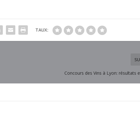
TAUX:
SU
Concours des Vins à Lyon: résultats 