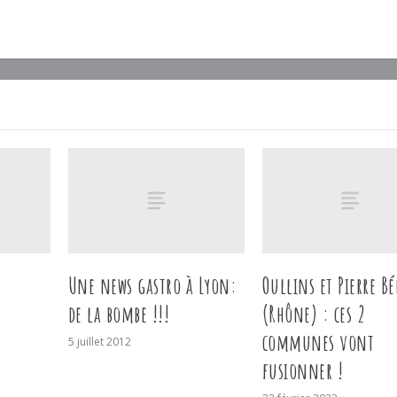
Une news gastro à Lyon:
Oullins et Pierre B
de la bombe !!!
(Rhône) : ces 2
communes vont
5 juillet 2012
fusionner !