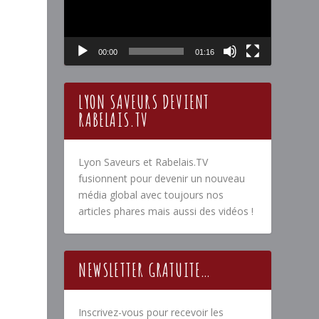
00:00
01:16
LYON SAVEURS DEVIENT
RABELAIS.TV
Lyon Saveurs et Rabelais.TV
fusionnent pour devenir un nouveau
média global avec toujours nos
articles phares mais aussi des vidéos !
NEWSLETTER GRATUITE…
Inscrivez-vous pour recevoir les