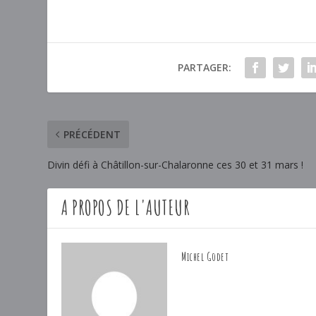
PARTAGER:
PRÉCÉDENT
Divin défi à Châtillon-sur-Chalaronne ces 30 et 31 mars !
A PROPOS DE L'AUTEUR
Michel Godet