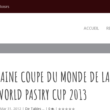
loisirs
ACCUEIL
R
HAINE COUPE DU MONDE DE LA
WORLD PASTRY CUP 2013
|
Mar 31, 2012
|
De Tables ...
|
0
|