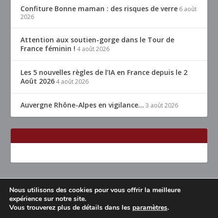
Confiture Bonne maman : des risques de verre
6 août
2026
Attention aux soutien-gorge dans le Tour de
France féminin !
4 août 2026
Les 5 nouvelles règles de l’IA en France depuis le 2
Août 2026
4 août 2026
Auvergne Rhône-Alpes en vigilance…
3 août 2026
Nous utilisons des cookies pour vous offrir la meilleure
Conçu par
| Propulsé par
Elegant Themes
WordPress
expérience sur notre site.
Vous trouverez plus de détails dans les
paramètres
.
Accueil
Restaurants Lyon & alentours
Mentions légales