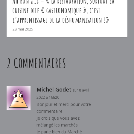
Ah Bon #16 – « La restauration, surtout la
cuisine dite « gastronomique », c’est
l’apprentissage de la déshumanisation !»
28 mai 2025
2 COMMENTAIRES
Michel Godet
sur 8 avril
2022 à 16h20
Bonjour et merci pour votre
commentaire
Je crois que vous avez
mélangé les marchés
Je parle bien du Marché