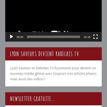
00:00
01:16
LYON SAVEURS DEVIENT RABELAIS.TV
Lyon Saveurs et Rabelais.TV fusionnent pour devenir un
nouveau média global avec toujours nos articles phares
mais aussi des vidéos !
NEWSLETTER GRATUITE…