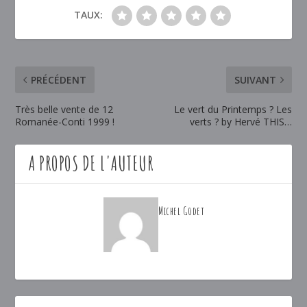
TAUX:
PRÉCÉDENT
SUIVANT
Très belle vente de 12
Le vert du Printemps ? Les
Romanée-Conti 1999 !
verts ? by Hervé THIS…
A PROPOS DE L'AUTEUR
Michel Godet