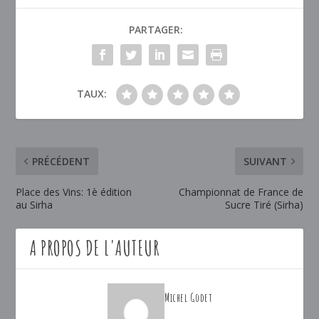
PARTAGER:
TAUX:
PRÉCÉDENT
SUIVANT
Place des Vins: 1è édition
Championnat de France de
au Sirha
Sucre Tiré (Sirha)
A PROPOS DE L'AUTEUR
Michel Godet