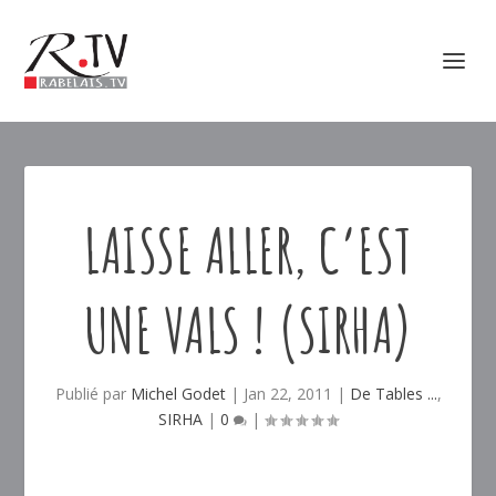
LAISSE ALLER, C’EST
UNE VALS ! (SIRHA)
Publié par
Michel Godet
|
Jan 22, 2011
|
De Tables ...
,
SIRHA
|
0
|