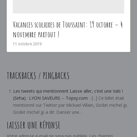
Vacances scolaires de Toussaint: 19 octobre – 4
novembre partout !
11 octobre 2019
TRACKBACKS / PINGBACKS
Les tweets qui mentionnent Laisse aller, c’est une Vals !
(Sirha) : LYON SAVEURS -- Topsy.com
- [...] Ce billet était
mentionné sur Twitter par Mickael Villain, Godet michel jp.
Godet michel jp a dit: Danser une…
LAISSER UNE RÉPONSE
Votre adresse e-mail ne sera pas publiée.
Les champs