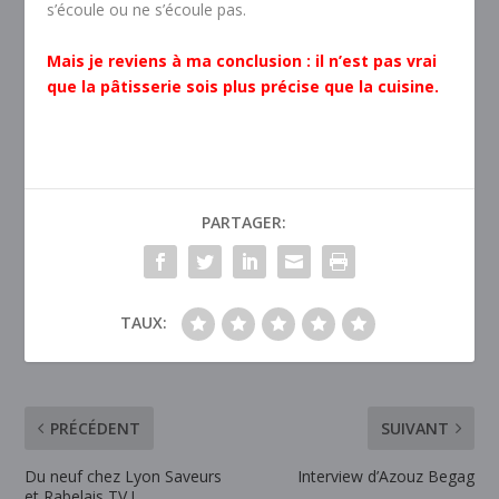
s’écoule ou ne s’écoule pas.
Mais je reviens à ma conclusion : il n’est pas vrai
que la pâtisserie sois plus précise que la cuisine.
PARTAGER:
TAUX:
PRÉCÉDENT
SUIVANT
Du neuf chez Lyon Saveurs
Interview d’Azouz Begag
et Rabelais TV !