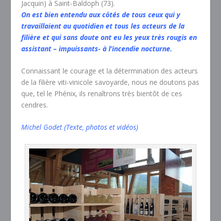
Jacquin) à Saint-Baldoph (73).
On est bien entendu aux côtés de tous ceux qui y
travaillaient au quotidien et tous les acteurs de la
filière et qui sans doute ont eu les yeux très rougis en
assistant – impuissants- à l’incendie nocturne.
Connaissant le courage et la détermination des acteurs
de la filière viti-vinicole savoyarde, nous ne doutons pas
que, tel le Phénix, ils renaîtrons très bientôt de ces
cendres.
Michel Godet (Texte, photos et vidéos)