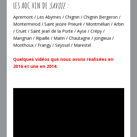
LES AOC VIN DE
SAVOIE :
Apremont
/
Les Abymes
/
Chignin
/
Chignin Bergeron
/
Monterminod
/
Saint Jeoire Prieuré
/
Montmélian
/
Arbin
/
Cruet
/
Saint Jean de la Porte
/
Ayse
/
Crépy
/
Marignan
/
Ripaille
/
Marin
/
Chautagne
/
Jongieux
/
Monthoux
/
Frangy
/
Seyssel
/
Marestel
Quelques vidéos que nous avons réalisées en
2016 et une en 2014: