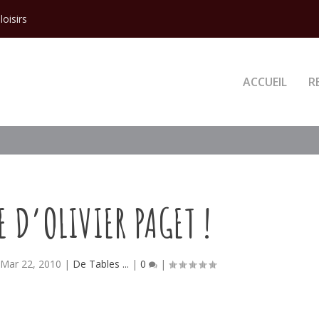
loisirs
ACCUEIL
R
E D’OLIVIER PAGET !
|
Mar 22, 2010
|
De Tables ...
|
0
|