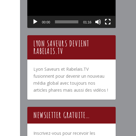
00:00
01:16
LYON SAVEURS DEVIENT
RABELAIS.TV
Lyon Saveurs et Rabelais.TV
fusionnent pour devenir un nouveau
média global avec toujours nos
articles phares mais aussi des vidéos !
NEWSLETTER GRATUITE…
Inscrivez-vous pour recevoir les