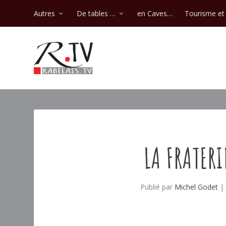
Autres
De tables …
en Caves…
Tourisme et 
LA FRATERI
Publié par
Michel Godet