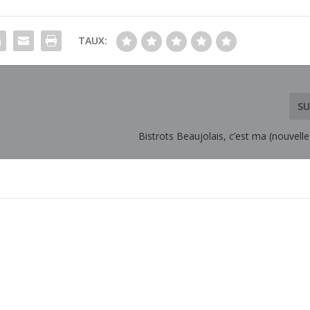
TAUX:
SU
Bistrots Beaujolais, c’est ma (nouvelle