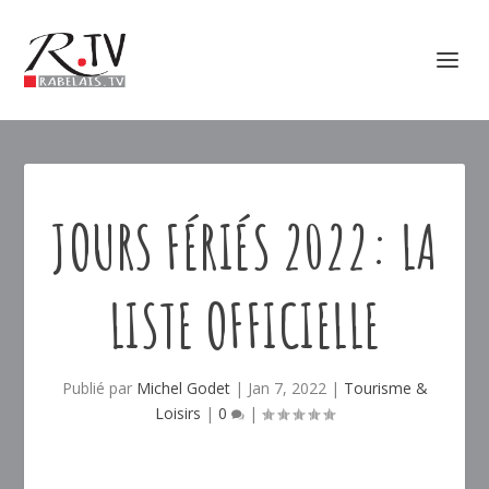
JOURS FÉRIÉS 2022: LA
LISTE OFFICIELLE
Publié par
Michel Godet
|
Jan 7, 2022
|
Tourisme &
Loisirs
|
0
|