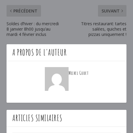
PRÉCÉDENT
SUIVANT
Soldes d’hiver : du mercredi
Titres restaurant: tartes
8 janvier 8h00 jusqu’au
salées, quiches et
mardi 4 février inclus
pizzas uniquement !
A PROPOS DE L'AUTEUR
Michel Godet
ARTICLES SIMILAIRES