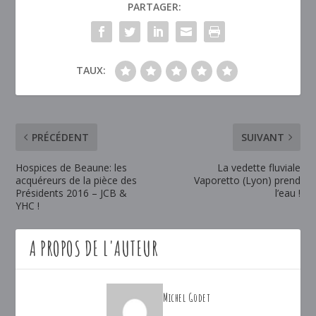
PARTAGER:
TAUX:
PRÉCÉDENT
SUIVANT
Hospices de Beaune: les
La vedette fluviale
acquéreurs de la pièce des
Vaporetto (Lyon) prend
Présidents 2016 – JCB &
l’eau !
YHC !
A PROPOS DE L'AUTEUR
Michel Godet