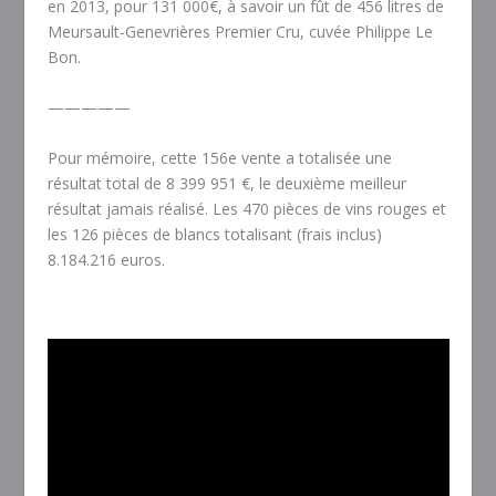
en 2013, pour 131 000€, à savoir un fût de 456 litres de
Meursault-Genevrières Premier Cru, cuvée Philippe Le
Bon.
—————
Pour mémoire, cette 156e vente a totalisée une
résultat total de 8 399 951 €, le deuxième meilleur
résultat jamais réalisé. Les 470 pièces de vins rouges et
les 126 pièces de blancs totalisant (frais inclus)
8.184.216 euros.