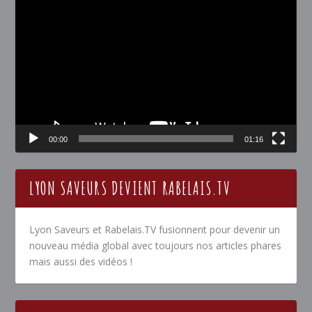
Lecteur
vidéo
00:00
01:16
LYON SAVEURS DEVIENT RABELAIS.TV
Lyon Saveurs et Rabelais.TV fusionnent pour devenir un
nouveau média global avec toujours nos articles phares
mais aussi des vidéos !