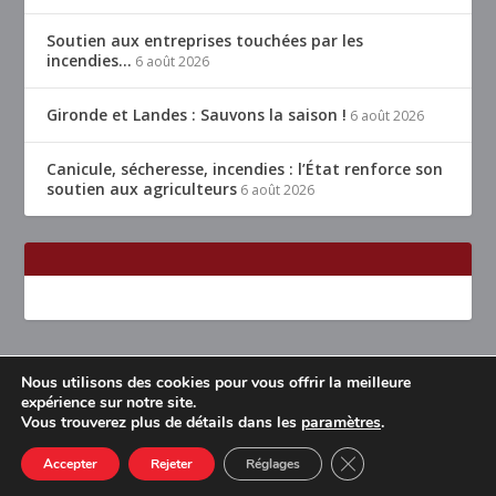
Soutien aux entreprises touchées par les
incendies…
6 août 2026
Gironde et Landes : Sauvons la saison !
6 août 2026
Canicule, sécheresse, incendies : l’État renforce son
soutien aux agriculteurs
6 août 2026
Nous utilisons des cookies pour vous offrir la meilleure
Conçu par
| Propulsé par
Elegant Themes
WordPress
expérience sur notre site.
Vous trouverez plus de détails dans les
paramètres
.
Accueil
Restaurants Lyon & alentours
Mentions légales
Contact
CLOSE GDPR COOK
Accepter
Rejeter
Réglages