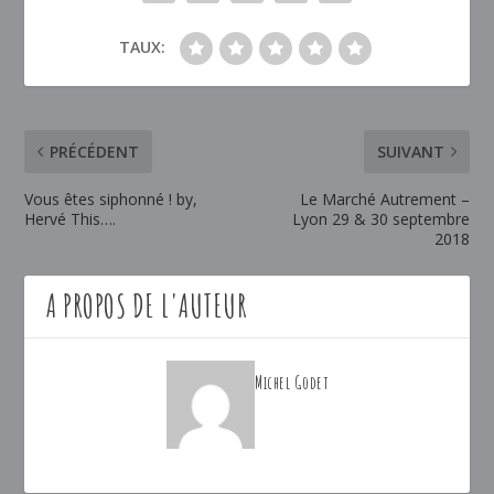
TAUX:
PRÉCÉDENT
SUIVANT
Vous êtes siphonné ! by,
Le Marché Autrement –
Hervé This….
Lyon 29 & 30 septembre
2018
A PROPOS DE L'AUTEUR
Michel Godet