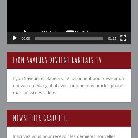
00:00
01:16
LYON SAVEURS DEVIENT RABELAIS.TV
Lyon Saveurs et Rabelais.TV fusionnent pour devenir un
nouveau média global avec toujours nos articles phares
mais aussi des vidéos !
NEWSLETTER GRATUITE…
Inscrivez-vous pour recevoir les dernières nouvelles.