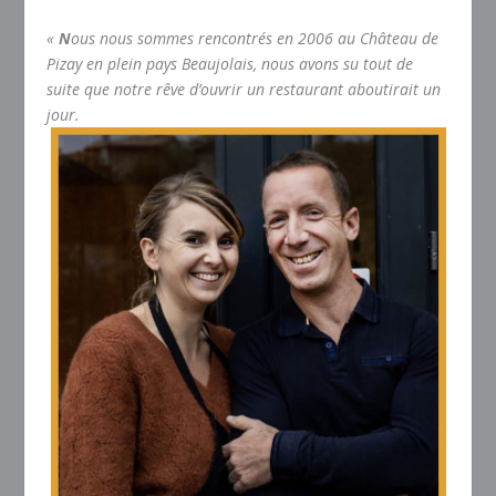
«
N
ous nous sommes rencontrés en 2006 au Château de
Pizay en plein pays Beaujolais, nous avons su tout de
suite que notre rêve d’ouvrir un restaurant aboutirait un
jour.