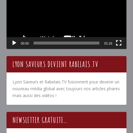
00:00
01:16
LYON SAVEURS DEVIENT RABELAIS.TV
Lyon Saveurs et Rabelais.TV fusionnent pour devenir un
nouveau média global avec toujours nos articles phares
mais aussi des vidéos !
NEWSLETTER GRATUITE…