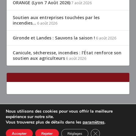
ORANGE (Lyon 7 Août 2026)
7 août 2026
Soutien aux entreprises touchées par les
incendies…
6 août 2026
Gironde et Landes : Sauvons la saison !
6 août 2026
Canicule, sécheresse, incendies : l’État renforce son
soutien aux agriculteurs
6 août 2026
Nous utilisons des cookies pour vous offrir la meilleure
Conçu par
| Propulsé par
Elegant Themes
WordPress
expérience sur notre site.
Vous trouverez plus de détails dans les
paramètres
.
Accueil
Restaurants Lyon & alentours
Mentions légales
Contact
CLOSE GDPR COOK
Accepter
Rejeter
Réglages