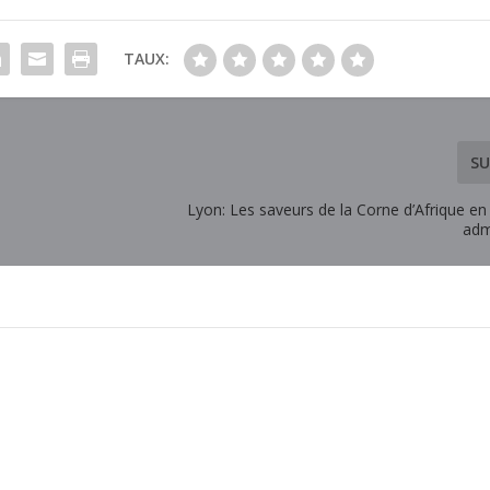
TAUX:
SU
Lyon: Les saveurs de la Corne d’Afrique e
adm