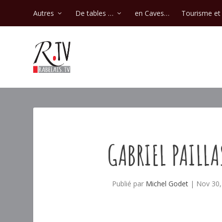
Autres
De tables …
en Caves…
Tourisme et 
GABRIEL PAILL
Publié par
Michel Godet
|
Nov 30,