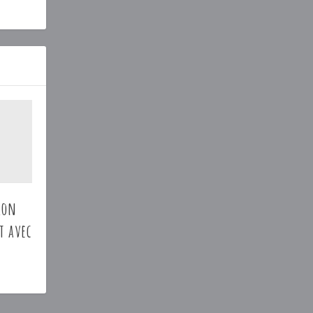
alon
t avec