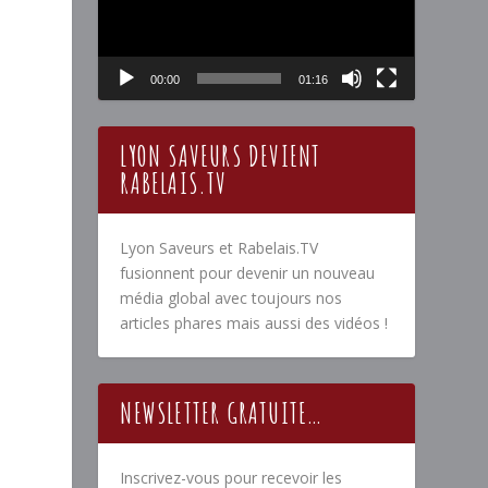
00:00
01:16
LYON SAVEURS DEVIENT
RABELAIS.TV
Lyon Saveurs et Rabelais.TV
fusionnent pour devenir un nouveau
média global avec toujours nos
articles phares mais aussi des vidéos !
NEWSLETTER GRATUITE…
Inscrivez-vous pour recevoir les