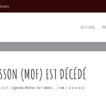
loisirs
ACCUEIL
R
ASSON (MOF) EST DÉCÉDÉ
 2025
|
Agenda Rhône
,
De Tables ...
|
0
|