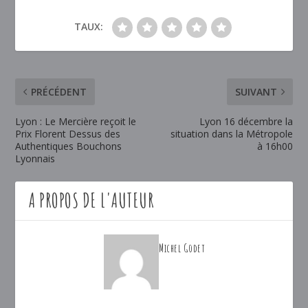
TAUX:
PRÉCÉDENT
SUIVANT
Lyon : Le Mercière reçoit le
Lyon 16 décembre la
Prix Florent Dessus des
situation dans la Métropole
Authentiques Bouchons
à 16h00
Lyonnais
A PROPOS DE L'AUTEUR
Michel Godet