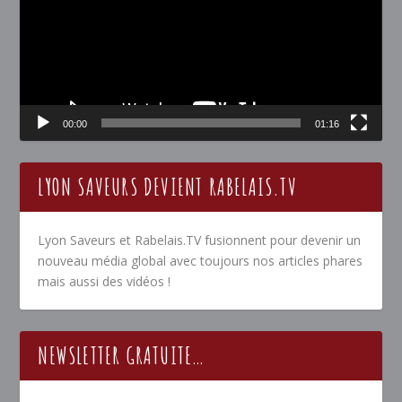
00:00
01:16
LYON SAVEURS DEVIENT RABELAIS.TV
Lyon Saveurs et Rabelais.TV fusionnent pour devenir un
nouveau média global avec toujours nos articles phares
mais aussi des vidéos !
NEWSLETTER GRATUITE…