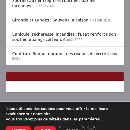
Soutien aux entreprises touchées par les
incendies…
6 août 2026
Gironde et Landes : Sauvons la saison !
6 août 2026
Canicule, sécheresse, incendies : l’État renforce son
soutien aux agriculteurs
6 août 2026
Confiture Bonne maman : des risques de verre
6 août
2026
Nous utilisons des cookies pour vous offrir la meilleure
Conçu par
| Propulsé par
Elegant Themes
WordPress
expérience sur notre site.
Vous trouverez plus de détails dans les
paramètres
.
Accueil
Restaurants Lyon & alentours
Mentions légales
Contact
CLOSE GDPR COOK