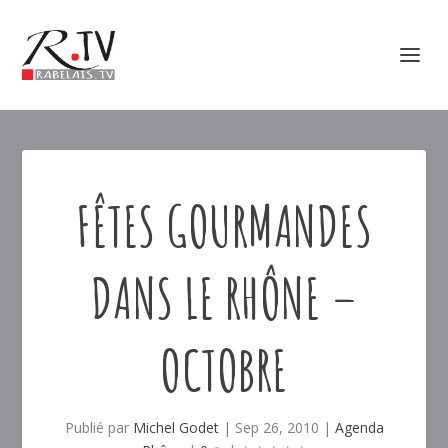
FÊTES GOURMANDES
DANS LE RHÔNE –
OCTOBRE
Publié par
Michel Godet
|
Sep 26, 2010
|
Agenda