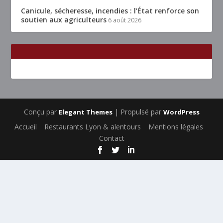
Canicule, sécheresse, incendies : l’État renforce son
soutien aux agriculteurs
6 août 2026
Conçu par
| Propulsé par
Elegant Themes
WordPress
Accueil
Restaurants Lyon & alentours
Mentions légales
Contact