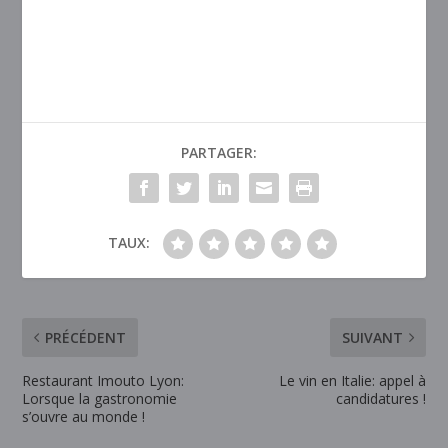
PARTAGER:
TAUX:
PRÉCÉDENT
SUIVANT
Restaurant Imouto Lyon:
Le vin en Italie: appel à
Lorsque la gastronomie
candidatures !
s’ouvre au monde !