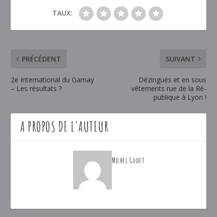
TAUX:
PRÉCÉDENT
SUIVANT
2e International du Gamay
Dézingués et en sous
– Les résultats ?
vêtements rue de la Ré-
publique à Lyon !
A PROPOS DE L'AUTEUR
Michel Godet