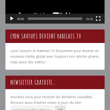
00:00
01:16
LYON SAVEURS DEVIENT RABELAIS.TV
Lyon Saveurs et Rabelais.TV fusionnent pour devenir un
nouveau média global avec toujours nos articles phares
mais aussi des vidéos !
NEWSLETTER GRATUITE…
Inscrivez-vous pour recevoir les dernières nouvelles.
Recevez aussi d'autres mises à jours du site!