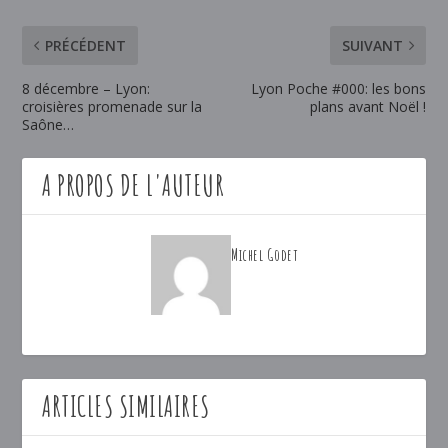
PRÉCÉDENT
SUIVANT
8 décembre – Lyon:
Lyon Poche #000: les bons
croisières promenade sur la
plans avant Noël !
Saône…
A PROPOS DE L'AUTEUR
Michel Godet
ARTICLES SIMILAIRES