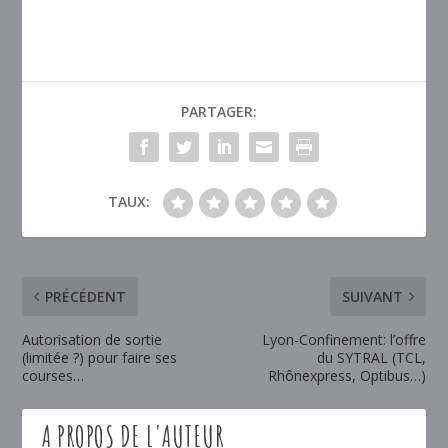
PARTAGER:
TAUX:
PRÉCÉDENT
SUIVANT
Autorisation de sortie
Lyon-Confinement: l’offre
(limitée ?) pour faire ses
du SYTRAL (TCL,
courses…
Rhônexpress, Optibus…)
A PROPOS DE L'AUTEUR