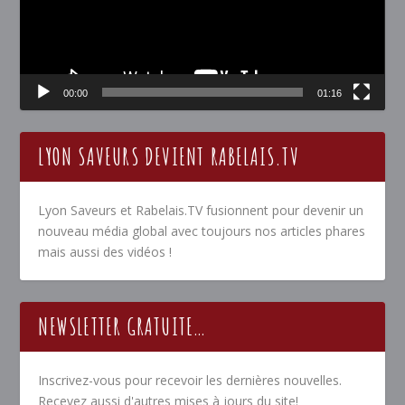
00:00
01:16
LYON SAVEURS DEVIENT RABELAIS.TV
Lyon Saveurs et Rabelais.TV fusionnent pour devenir un
nouveau média global avec toujours nos articles phares
mais aussi des vidéos !
NEWSLETTER GRATUITE…
Inscrivez-vous pour recevoir les dernières nouvelles.
Recevez aussi d'autres mises à jours du site!