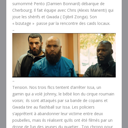
surnommé Pento (Damien Bonnard) débarque de
Cherbourg. Il fait équipe avec Chris (Alexis Manenti) qui
joue les shérifs et Gwada ( Djibril Zonga). Son
« bizutage » passe par la rencontre des caids locaux.
–
–
Tension. Nos trois flics tentent d’arrêter Issa, un
gamin qui a volé Johnny, le bébé lion du cirque roumain
voisin; ils sont attaqués par sa bande de copains et
Gwada tire au flashball sur Issa. Les policiers
s’apprêtent à abandonner leur victime entre deux
poubelles, mais ils réalisent qu’ils ont été filmés par un
drone de l’un des jeunes du quartier…Top chrono pour