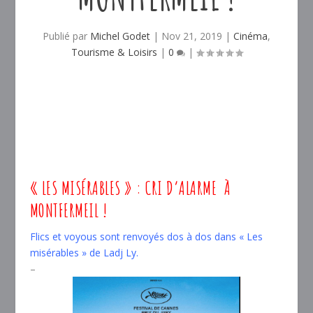
Publié par
Michel Godet
|
Nov 21, 2019
|
Cinéma
,
Tourisme & Loisirs
|
0
|
« LES MISÉRABLES » : CRI D’ALARME À
MONTFERMEIL !
Flics et voyous sont renvoyés dos à dos dans « Les
misérables » de Ladj Ly.
–