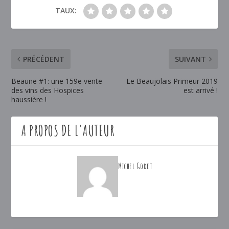
TAUX:
PRÉCÉDENT
SUIVANT
Beaune #1: une 159e vente
Le Beaujolais Primeur 2019
des vins des Hospices
est arrivé !
haussière !
A PROPOS DE L'AUTEUR
Michel Godet