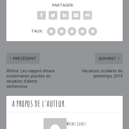
PARTAGER:
TAUX:
PRÉCÉDENT
SUIVANT
Rhône: Les nappes d’eaux
Vacances scolaires du
souterraines placées en
printemps 2019
situation d’alerte
sécheresse
A PROPOS DE L'AUTEUR
Michel Godet