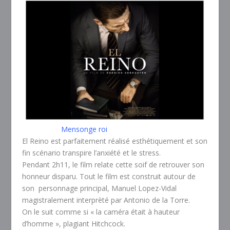
Mensonge roi
El Reino e
st parfaitement réalisé esthétiquement et son
fin scénario transpire l’anxiété et le stress.
Pendant 2h11, le film relate cette soif de retrouver son
honneur disparu. Tout le film est construit autour de
son personnage principal, Manuel Lopez-Vidal
magistralement interprèté par Antonio de la Torre.
On le suit comme si « la caméra était à hauteur
d’homme », plagiant Hitchcock.