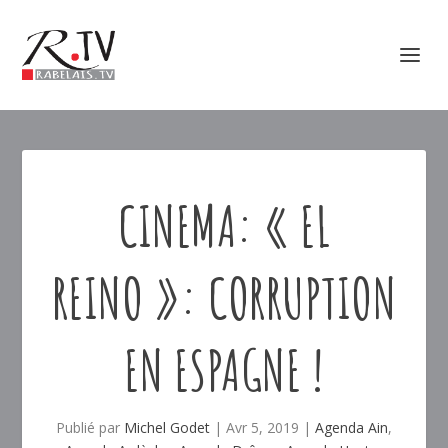
CINEMA: « EL
REINO »: CORRUPTION
EN ESPAGNE !
Publié par
Michel Godet
|
Avr 5, 2019
|
Agenda Ain
,