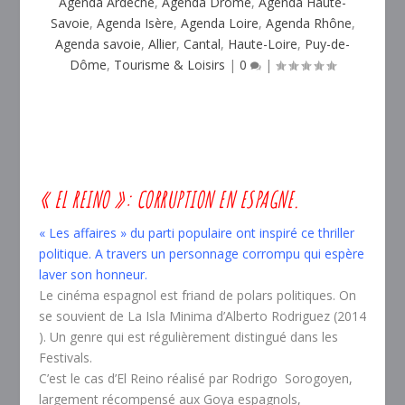
Agenda Ardèche
,
Agenda Drôme
,
Agenda Haute-
Savoie
,
Agenda Isère
,
Agenda Loire
,
Agenda Rhône
,
Agenda savoie
,
Allier
,
Cantal
,
Haute-Loire
,
Puy-de-
Dôme
,
Tourisme & Loisirs
|
0
|
« EL REINO »: CORRUPTION EN ESPAGNE.
« Les affaires » du parti populaire ont inspiré ce thriller
politique. A travers un personnage corrompu
qui espère
laver son honneur.
Le cinéma espagnol est friand de polars politiques. On
se souvient de
La Isla Minima
d’Alberto Rodriguez (2014
). Un genre qui est régulièrement distingué dans les
Festivals.
C’est le cas d’
El Reino
réalisé par Rodrigo Sorogoyen,
largement récompensé aux Goya espagnols,