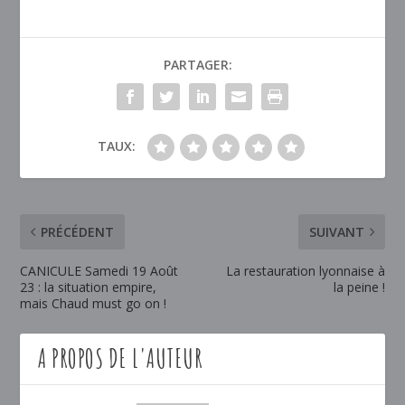
PARTAGER:
TAUX:
PRÉCÉDENT
SUIVANT
CANICULE Samedi 19 Août
La restauration lyonnaise à
23 : la situation empire,
la peine !
mais Chaud must go on !
A PROPOS DE L'AUTEUR