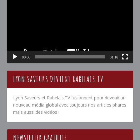
vidéo
00:00
01:16
LYON SAVEURS DEVIENT RABELAIS.TV
Lyon Saveurs et Rabelais.TV fusionnent pour devenir un
nouveau média global avec toujours nos articles phares
mais aussi des vidéos !
NEWSLETTER GRATUITE…