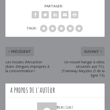
PARTAGER:
TAUX:
PRÉCÉDENT
SUIVANT
Les moules d’Arcachon
Un nouvel hangar à vélos
(Banc d’Arguin) impropres à
sécurisés aux TCL
la consommation !
(Tramway Meyzieu ZI de la
ligne T3)
A PROPOS DE L'AUTEUR
Michel Godet