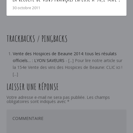
30 octobre 2011
TRACKBACKS / PINGBACKS
Vente des Hospices de Beaune 2014: tous les résulats
officiels… : LYON SAVEURS
- [...] Pour lire notre article sur
la 154e Vente des vins des Hospices de Beaune: CLIC ici !
[...]
LAISSER UNE RÉPONSE
Votre adresse e-mail ne sera pas publiée.
Les champs
obligatoires sont indiqués avec
*