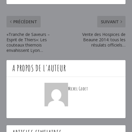
PRÉCÉDENT
SUIVANT
«Tranche de Saveurs –
Vente des Hospices de
Esprit de Thiers»: Les
Beaune 2014: tous les
couteaux thiernois
résulats officiels…
envahissent Lyon…
A PROPOS DE L'AUTEUR
Michel Godet