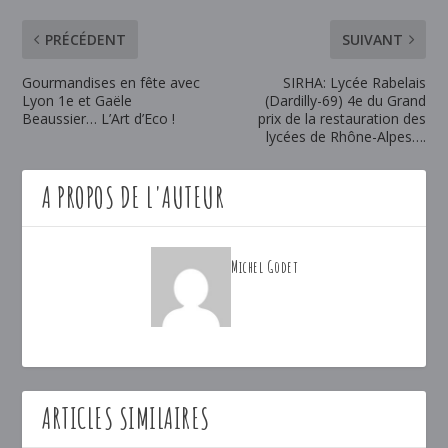
PRÉCÉDENT
SUIVANT
Gourmandises en fête avec
SIRHA: Lycée Rabelais
Lyon 1e et Gaële
(Dardilly-69) 4e du Grand
Beaussier… L’Art d’Eco !
prix de la restauration des
lycées de Rhône-Alpes….
A PROPOS DE L'AUTEUR
Michel Godet
ARTICLES SIMILAIRES