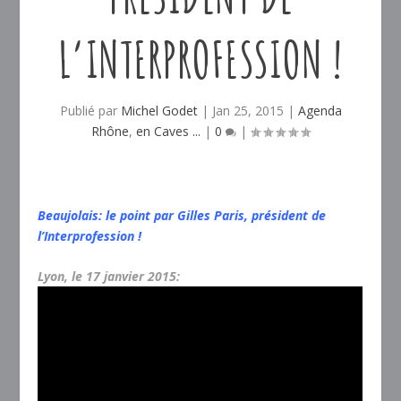
L’INTERPROFESSION !
Publié par
Michel Godet
|
Jan 25, 2015
|
Agenda
Rhône
,
en Caves ...
|
0
|
Beaujolais: le point par Gilles Paris, président de
l’Interprofession !
Lyon, le 17 janvier 2015: