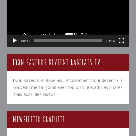
00:00
01:16
LYON SAVEURS DEVIENT RABELAIS.TV
Lyon Saveurs et Rabelais.TV fusionnent pour devenir un
nouveau média global avec toujours nos articles phares
mais aussi des vidéos !
NEWSLETTER GRATUITE…