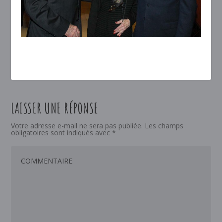
LAISSER UNE RÉPONSE
Votre adresse e-mail ne sera pas publiée.
Les champs
obligatoires sont indiqués avec
*