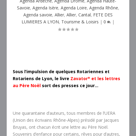
Agenda Ardèche
,
Agenda Drôme
,
Agenda Haute-
Savoie
,
Agenda Isère
,
Agenda Loire
,
Agenda Rhône
,
Agenda savoie
,
Allier
,
Allier
,
Cantal
,
FETE DES
LUMIERES A LYON
,
Tourisme & Loisirs
|
0
|
Sous l’impulsion de quelques Rotariennes et
Rotariens de Lyon, le livre
Zavator* et les lettres
au Père Noël
sort des presses ce jour…
Une quarantaine d’auteurs, tous membres de l’UERA
(Union des écrivains Rhône-Alpes) présidé par Jacques
Bruyas, ont chacun écrit une lettre au Père Noël.
Souvenirs d’enfance pour certains, rêves pour d’autres,