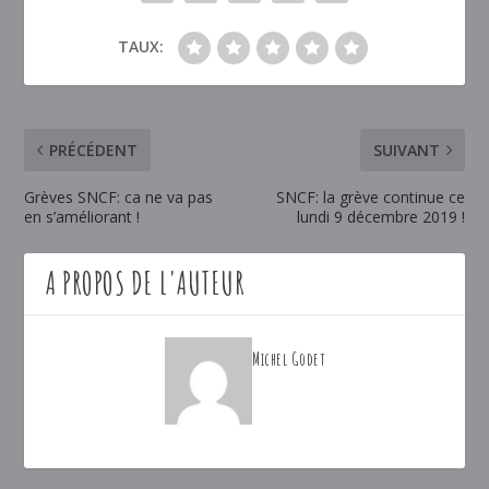
TAUX:
PRÉCÉDENT
SUIVANT
Grèves SNCF: ca ne va pas
SNCF: la grève continue ce
en s’améliorant !
lundi 9 décembre 2019 !
A PROPOS DE L'AUTEUR
Michel Godet