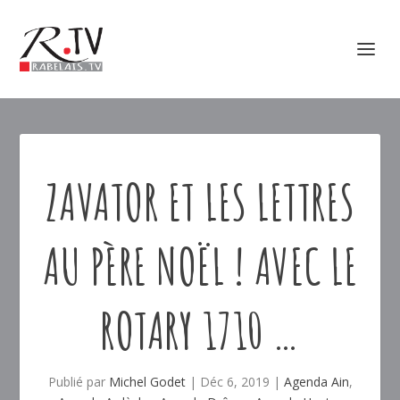
ZAVATOR ET LES LETTRES
AU PÈRE NOËL ! AVEC LE
ROTARY 1710 …
Publié par
Michel Godet
|
Déc 6, 2019
|
Agenda Ain
,