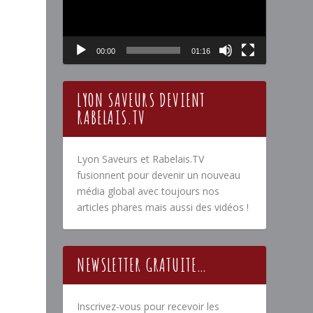
00:00
01:16
LYON SAVEURS DEVIENT
RABELAIS.TV
Lyon Saveurs et Rabelais.TV
fusionnent pour devenir un nouveau
média global avec toujours nos
articles phares mais aussi des vidéos !
NEWSLETTER GRATUITE…
Inscrivez-vous pour recevoir les