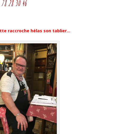
 78 28 30 46
te raccroche hélas son tablier…