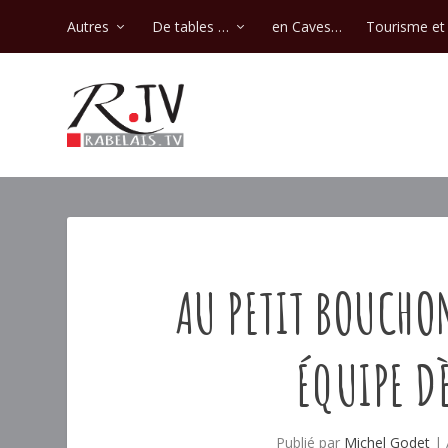
Autres
De tables …
en Caves…
Tourisme et 
AU PETIT BOUCHO
ÉQUIPE DÈ
Publié par
Michel Godet
|