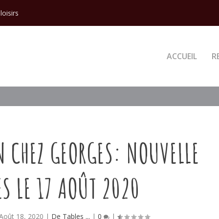
loisirs
ACCUEIL
R
N CHEZ GEORGES: NOUVELLE
S LE 17 AOÛT 2020
Août 18, 2020
|
De Tables ...
|
0
|