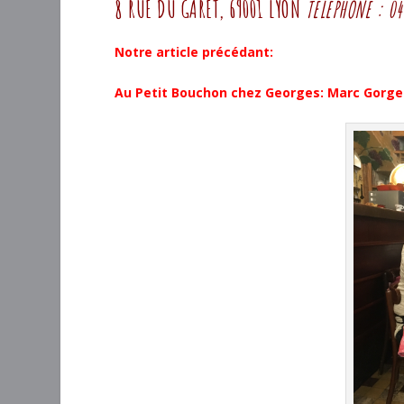
8 RUE DU GARET, 69001 LYON
TÉLÉPHONE
:
04
Notre article précédant:
Au Petit Bouchon chez Georges: Marc Gorget