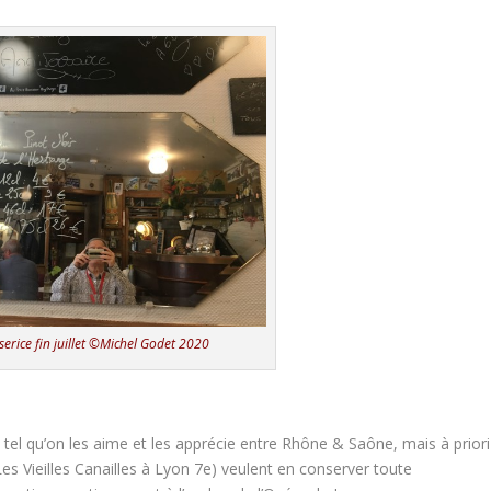
serice fin juillet ©Michel Godet 2020
n tel qu’on les aime et les apprécie entre Rhône & Saône, mais à priori
s (Les Vieilles Canailles à Lyon 7e) veulent en conserver toute