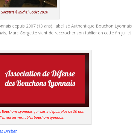
 Gorgette ©Michel Godet 2020
nnais depuis 2007 (13 ans), labellisé Authentique Bouchon Lyonnais
s, Marc Gorgette vient de raccrocher son tablier en cette fin juillet
s Bouchons Lyonnais qui existe depuis plus de 30 ans
iellement les véritables bouchons lyonnais
es Drebet.