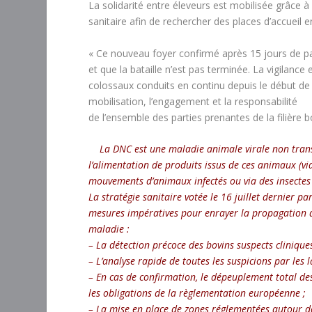
La solidarité entre éleveurs est mobilisée grâce 
sanitaire afin de rechercher des places d’accueil 
« Ce nouveau foyer confirmé après 15 jours de paix
et que la bataille n’est pas terminée. La vigilance 
colossaux conduits en continu depuis le début de c
mobilisation, l’engagement et la responsabilité
de l’ensemble des parties prenantes de la filière b
La DNC est une maladie animale virale non transmis
l’alimentation de produits issus de ces animaux (via
mouvements d’animaux infectés ou via des insectes 
La stratégie sanitaire votée le 16 juillet dernier 
mesures impératives pour enrayer la propagation du
maladie :
– La détection précoce des bovins suspects cliniques
– L’analyse rapide de toutes les suspicions par les 
– En cas de confirmation, le dépeuplement total des
les obligations de la règlementation européenne ;
– La mise en place de zones réglementées autour de