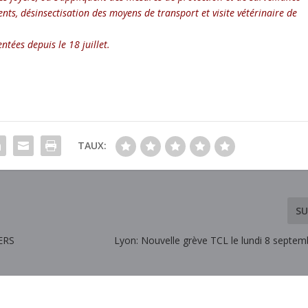
nts, désinsectisation des moyens de transport et visite vétérinaire de
tées depuis le 18 juillet.
TAUX:
SU
ERS
Lyon: Nouvelle grève TCL le lundi 8 septe