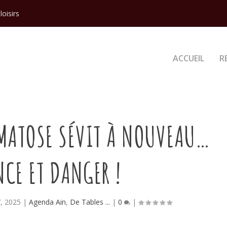
loisirs
ACCUEIL
R
RMATOSE SÉVIT À NOUVEAU…
CE ET DANGER !
, 2025
|
Agenda Ain
,
De Tables ...
|
0
|