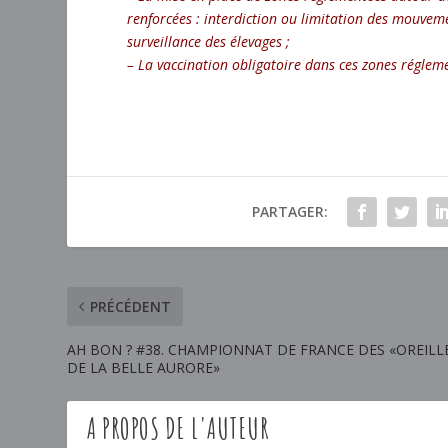
renforcées : interdiction ou limitation des mouveme
surveillance des élevages ;
– La vaccination obligatoire dans ces zones réglemen
PARTAGER:
PRÉCÉDENT
AH BON ? #38. CHAMPIONNAT DE FRANCE DES «OREILL
DE LA BELLE AURORE»
A PROPOS DE L'AUTEUR