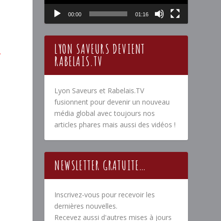
00:00
01:16
E
LYON SAVEURS DEVIENT
RABELAIS.TV
Lyon Saveurs et Rabelais.TV
fusionnent pour devenir un nouveau
média global avec toujours nos
articles phares mais aussi des vidéos !
NEWSLETTER GRATUITE…
Inscrivez-vous pour recevoir les
dernières nouvelles.
Recevez aussi d'autres mises à jours