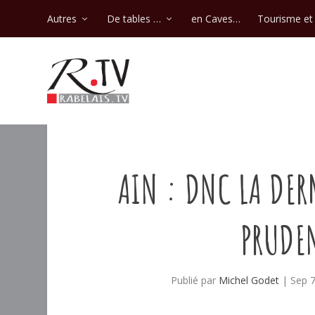
Autres
De tables …
en Caves…
Tourisme et 
AIN : DNC LA DE
PRUDEN
Publié par
Michel Godet
|
Sep 7