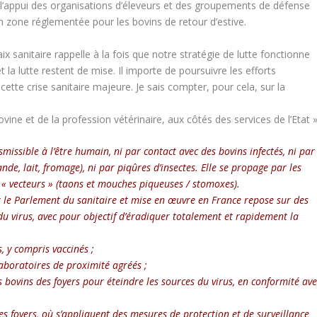
à l’appui des organisations d’éleveurs et des groupements de défense
en zone réglementée pour les bovins de retour d’estive.
 sanitaire rappelle à la fois que notre stratégie de lutte fonctionne
et la lutte restent de mise. Il importe de poursuivre les efforts
ette crise sanitaire majeure. Je sais compter, pour cela, sur la
ovine et de la profession vétérinaire, aux côtés des services de l’Etat »
sible à l’être humain, ni par contact avec des bovins infectés, ni par
nde, lait, fromage), ni par piqûres d’insectes. Elle se propage par les
« vecteurs » (taons et mouches piqueuses / stomoxes).
par le Parlement du sanitaire et mise en œuvre en France repose sur des
 virus, avec pour objectif d’éradiquer totalement et rapidement la
, y compris vaccinés ;
laboratoires de proximité agréés ;
 bovins des foyers pour éteindre les sources du virus, en conformité ave
s foyers, où s’appliquent des mesures de protection et de surveillance