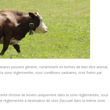
nitaires peuvent générer, notamment en termes de bien-être animal,
a zone réglementée, sous conditions sanitaires, sont fixées par
scente d’estive de bovins uniquement dans la zone règlementée, sous
one réglementée à destination de sites d’accueil dans la même zone