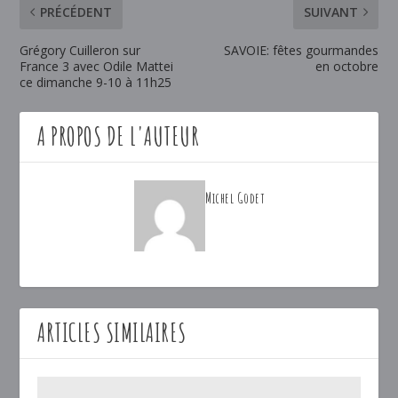
PRÉCÉDENT
SUIVANT
Grégory Cuilleron sur
SAVOIE: fêtes gourmandes
France 3 avec Odile Mattei
en octobre
ce dimanche 9-10 à 11h25
A PROPOS DE L'AUTEUR
Michel Godet
ARTICLES SIMILAIRES