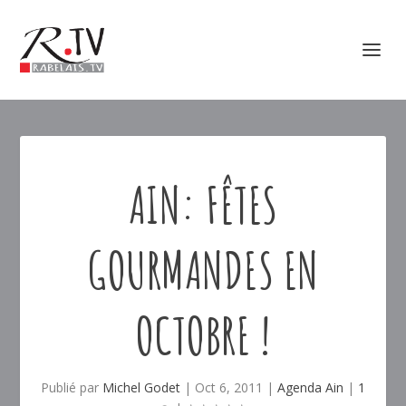
AIN: FÊTES
GOURMANDES EN
OCTOBRE !
Publié par
Michel Godet
|
Oct 6, 2011
|
Agenda Ain
|
1