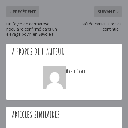
PRÉCÉDENT
SUIVANT
Un foyer de dermatose
Météo caniculaire : ca
nodulaire confirmé dans un
continue…
élevage bovin en Savoie !
A PROPOS DE L'AUTEUR
Michel Godet
ARTICLES SIMILAIRES