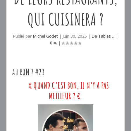
QUI CUISINERA ?
Publié par
Michel Godet
|
Juin 30, 2025
|
De Tables ...
|
0
|
AH BON ? #23
« QUAND C’EST BON, IL N’Y A PAS
MEILLEUR ? «