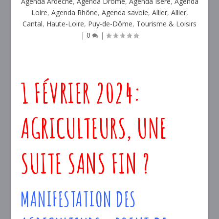
Agenda Ardèche
,
Agenda Drôme
,
Agenda Isère
,
Agenda
Loire
,
Agenda Rhône
,
Agenda savoie
,
Allier
,
Allier
,
Cantal
,
Haute-Loire
,
Puy-de-Dôme
,
Tourisme & Loisirs
|
0
|
1 FÉVRIER 2024:
AGRICULTEURS, UNE
SUITE SANS FIN ?
MANIFESTATION DES