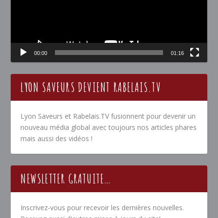
00:00
01:16
LYON SAVEURS DEVIENT RABELAIS.TV
Lyon Saveurs et Rabelais.TV fusionnent pour devenir un
nouveau média global avec toujours nos articles phares
mais aussi des vidéos !
NEWSLETTER GRATUITE…
Inscrivez-vous pour recevoir les dernières nouvelles.