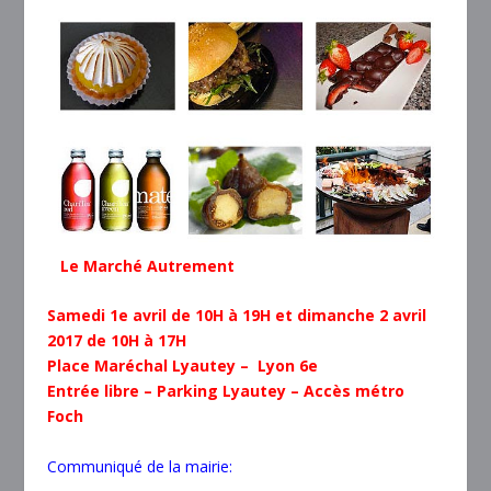
Le Marché Autrement
Samedi 1e avril de 10H à 19H et dimanche 2 avril
2017 de 10H à 17H
Place Maréchal Lyautey – Lyon 6e
Entrée libre – Parking Lyautey – Accès métro
Foch
Communiqué de la mairie: