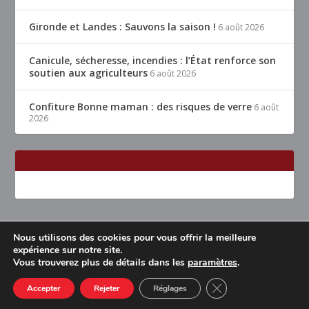
Gironde et Landes : Sauvons la saison !
6 août 2026
Canicule, sécheresse, incendies : l’État renforce son
soutien aux agriculteurs
6 août 2026
Confiture Bonne maman : des risques de verre
6 août
2026
Nous utilisons des cookies pour vous offrir la meilleure
Conçu par
| Propulsé par
Elegant Themes
WordPress
expérience sur notre site.
Vous trouverez plus de détails dans les
paramètres
.
Accueil
Restaurants Lyon & alentours
Mentions légales
Contact
CLOSE GDPR COOK
Accepter
Rejeter
Réglages