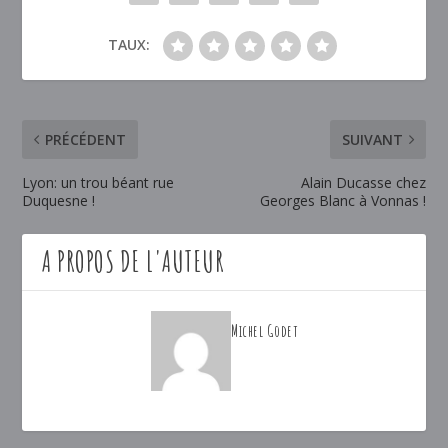
TAUX:
PRÉCÉDENT
SUIVANT
Lyon: un trou béant rue
Alain Ducasse chez
Duquesne !
Georges Blanc à Vonnas !
A PROPOS DE L'AUTEUR
Michel Godet