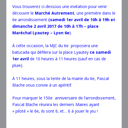
Vous trouverez ci-dessous une invitation pour venir
découvrir le
Marché Autrement
, une première dans le
6
e
arrondissement
(samedi 1
er
avril de 10h à 19h et
dimanche 2 avril 2017 de 10h à 17h – place
Maréchal Lyautey – Lyon 6
e
).
À cette occasion, la MJC du 6e proposera une
batucada qui défilera sur la place Lyautey
ce
samedi
1
er
avril
de 10 heures à 11 heures (sauf en cas de
pluie).
À 11 heures, sous la tente de la mairie du 6
e
, Pascal
Blache vous convie à un apéritif.
Pour marquer le 150e anniversaire de l’arrondissement,
Pascal Blache réunira les derniers Maires ayant
« piloté » le 6
e
, ils sont 6, et… 6 à jouer le jeu !