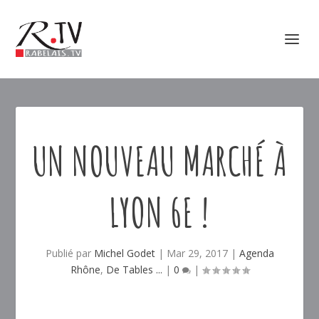
UN NOUVEAU MARCHÉ À
LYON 6E !
Publié par
Michel Godet
|
Mar 29, 2017
|
Agenda
Rhône
,
De Tables ...
|
0
|