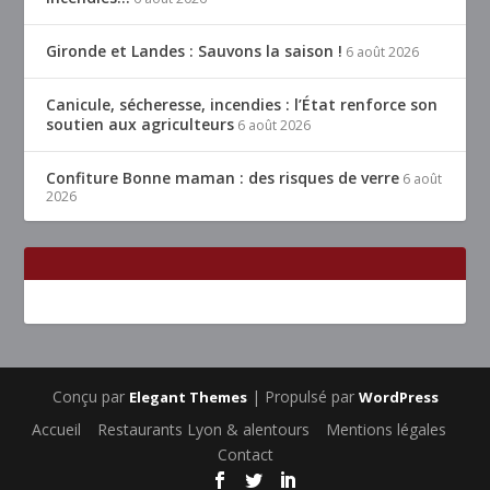
Gironde et Landes : Sauvons la saison !
6 août 2026
Canicule, sécheresse, incendies : l’État renforce son
soutien aux agriculteurs
6 août 2026
Confiture Bonne maman : des risques de verre
6 août
2026
Conçu par
| Propulsé par
Elegant Themes
WordPress
Accueil
Restaurants Lyon & alentours
Mentions légales
Contact