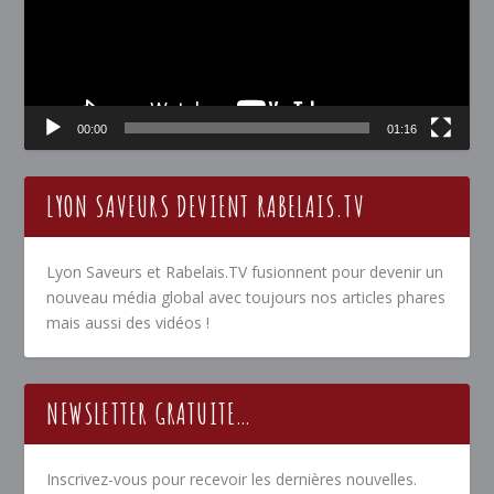
00:00
01:16
LYON SAVEURS DEVIENT RABELAIS.TV
Lyon Saveurs et Rabelais.TV fusionnent pour devenir un
nouveau média global avec toujours nos articles phares
mais aussi des vidéos !
NEWSLETTER GRATUITE…
Inscrivez-vous pour recevoir les dernières nouvelles.