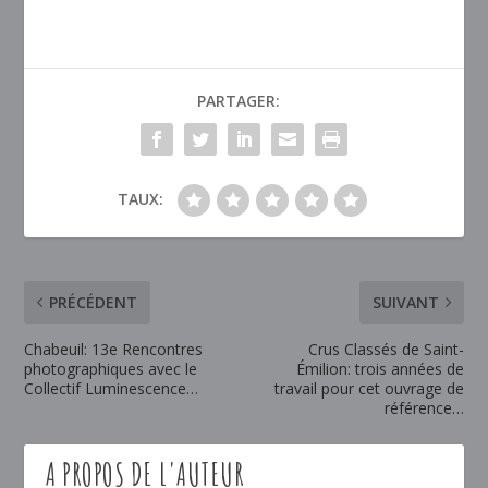
PARTAGER:
TAUX:
PRÉCÉDENT
SUIVANT
Chabeuil: 13e Rencontres
Crus Classés de Saint-
photographiques avec le
Émilion: trois années de
Collectif Luminescence…
travail pour cet ouvrage de
référence…
A PROPOS DE L'AUTEUR