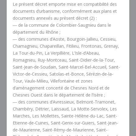
Le présent décret emporte mise en compatibilité des
documents d’urbanisme, conformément aux plans et
documents annexés au présent décret (2) :
― de la commune de Colombier-Saugnieu dans le
département du Rhône ;
― des communes d’Aoste, Bourgoin-Jallieu, Cessieu,
Chamagnieu, Chapareillan, Fitilieu, Frontonas, Grenay,
La Tour-du-Pin, La Verpillière, L’Isle-d’Abeau,
Romagnieu, Ruy-Montceau, Saint-Didier-de-la-Tour,
Saint-Jean-de-Soudain, Saint-Marcel-Bel-Accueil, Saint-
Victor-de-Cessieu, Satolas-et-Bonce, Sérézin-de-la-
Tour, Vaulx-Milieu, Villefontaine et zones
d’aménagement concerté de Chesnes Nord et de
Chesnes Ouest dans le département de l’Isère ;
― des communes d’Avressieux, Belmont-Tramonet,
Chambéry, Détrier, Laissaud, La Motte-Servolex, Les
Marches, Les Mollettes, Sainte-Hélène-du-Lac, Saint-
Etienne-de-Cuines, Saint-Genix-sur-Guiers, Saint-Jean-
de-Maurienne, Saint-Rémy-de-Maurienne, Saint-