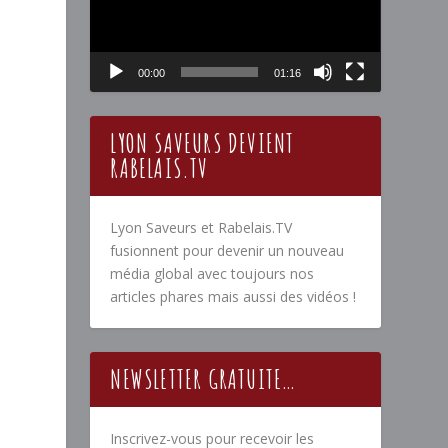
00:00
01:16
LYON SAVEURS DEVIENT
RABELAIS.TV
Lyon Saveurs et Rabelais.TV
fusionnent pour devenir un nouveau
média global avec toujours nos
articles phares mais aussi des vidéos !
NEWSLETTER GRATUITE…
Inscrivez-vous pour recevoir les