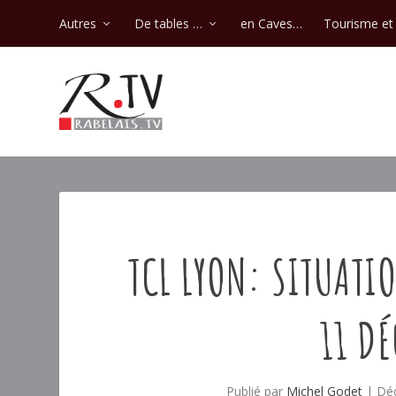
Autres
De tables …
en Caves…
Tourisme et 
TCL LYON: SITUATI
11 D
Publié par
Michel Godet
|
Déc