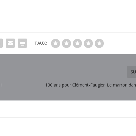
TAUX:
SU
!
130 ans pour Clément-Faugier: Le marron dan