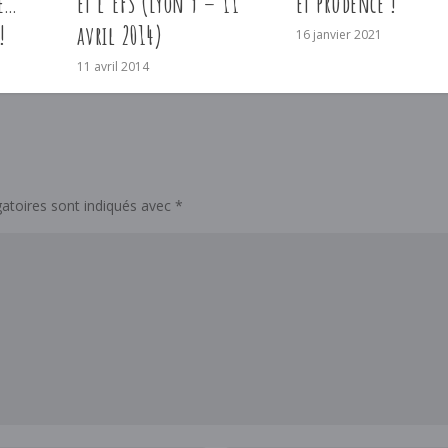
e…
et l’EFS (Lyon 9 – 11
et prudence !
!
avril 2014)
16 janvier 2021
11 avril 2014
atoires sont indiqués avec
*