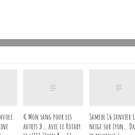
nvole.
« Mon sang pour les
Samedi 16 janvier L
aine
autres »… avec le Rotary
neige sur Lyon… D