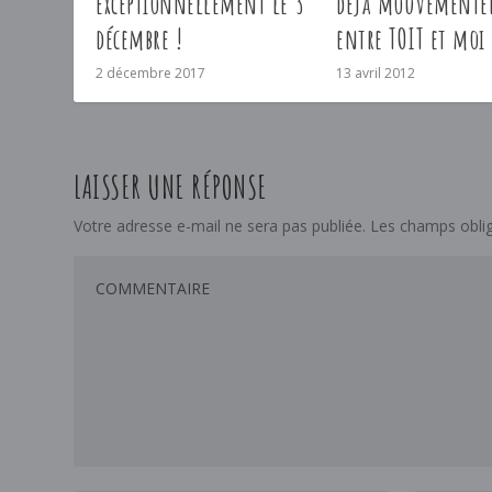
exceptionnellement le 3
déjà mouvementé
décembre !
entre TOIT et moi 
2 décembre 2017
13 avril 2012
LAISSER UNE RÉPONSE
Votre adresse e-mail ne sera pas publiée.
Les champs oblig