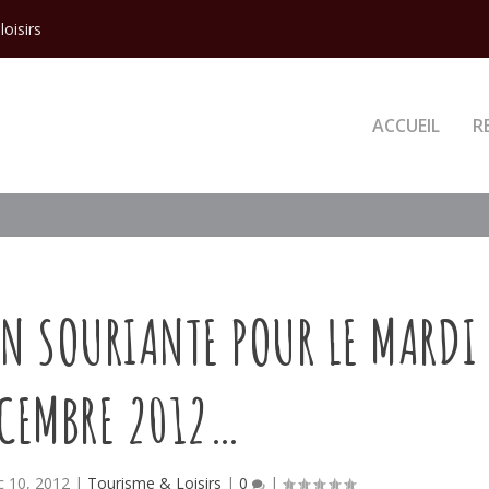
loisirs
ACCUEIL
R
ON SOURIANTE POUR LE MARDI
ÉCEMBRE 2012…
 10, 2012
|
Tourisme & Loisirs
|
0
|