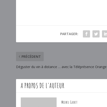
PARTAGER:
PRÉCÉDENT
Déguster du vin à distance … avec la Téléprésence Orange 
A PROPOS DE L'AUTEUR
Michel Godet